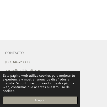
CONTACTO
(+34) 681241175
ramona@cortinistudio.com
Esta página web utiliza cookies para mejorar tu
experiencia y mostrar anuncios diseñados a
medida. Si continúas utilizando nuestra página
web, confirmas que aceptas nuestro uso de
I
L
T
cookies.
n
i
i
Con la tecnología de
Webador
s
n
k
t
k
T
Aceptar
a
e
o